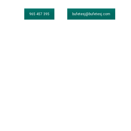
965 457 395
bufetesj@bufetesj.com