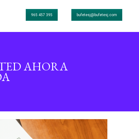
965 457 395
bufetesj@bufetesj.com
NTED AHORA
DA