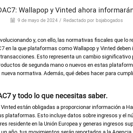
AC7: Wallapop y Vinted ahora informará
9 de mayo de 2024
/
Redactado por
bsjabogados
olucionando y, con ello, las normativas fiscales que lo re
C7
en la que plataformas como Wallapop y Vinted deben 
 transacciones. Esto representa un cambio significativ
r productos de segunda mano o nuevos en estas platafor
nueva normativa. Además, qué debes hacer para cumplir
C7 y todo lo que necesitas saber.
y Vinted están obligadas a proporcionar información a H
s plataformas. Esto incluye datos sobre ingresos y el 
eres residente en la Unión Europea y generas ingresos su
 un año, tus movimientos serán reportados a la Agencia 