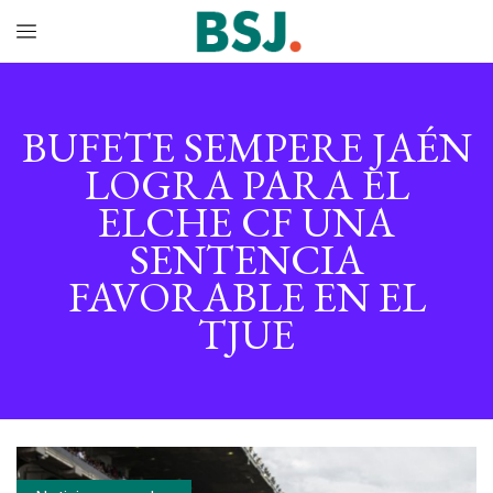
BUFETE SEMPERE JAÉN
LOGRA PARA EL
ELCHE CF UNA
SENTENCIA
FAVORABLE EN EL
TJUE