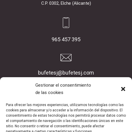
C.P. 0302, Elche (Alicante)
965 457 395
bufetesj@bufetesj.com
Gestionar el consentimiento
Inicio
de las cookies
Empresa
Para ofrecer las mejores experiencias, utilizamos tecnologías como las
Servicios
cookies para almacenar y/o acceder a la información del dispositivo. El
Blog
consentimiento de estas tecnologías nos permitirá procesar datos como
el comportamiento de navegación o las identificaciones únicas en este
Contacto
sitio. No consentir o retirar el consentimiento, puede afectar
negativamente a ciertas características y funciones.