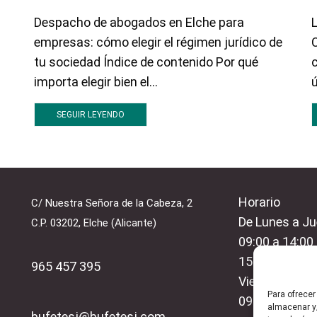
Despacho de abogados en Elche para
L
empresas: cómo elegir el régimen jurídico de
C
tu sociedad Índice de contenido Por qué
importa elegir bien el...
ú
SEGUIR LEYENDO
Horario
C/ Nuestra Señora de la Cabeza, 2
De Lunes a Ju
C.P. 03202, Elche (Alicante)
09:00 a 14:00
15:30 a 19:00
965 457 395
Viernes:
Para ofrecer
09:00 a 14:00
almacenar y/
bufetesj@bufetesj.com