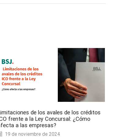
imitaciones de los avales de los créditos
Crédito
ICO frente a la Ley Concursal: ¿Cómo
reestru
afecta a las empresas?
importa
19 de noviembre de 2024
18 de