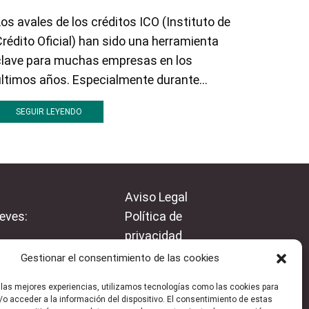
os avales de los créditos ICO (Instituto de
En el m
rédito Oficial) han sido una herramienta
deudas 
clave para muchas empresas en los
Cuando 
ltimos años. Especialmente durante...
dificult
busquen.
SEGUIR LEYENDO
SEGU
Aviso Legal
eves:
Política de
privacidad
Política de cookies
Gestionar el consentimiento de las cookies
 las mejores experiencias, utilizamos tecnologías como las cookies para
o acceder a la información del dispositivo. El consentimiento de estas
Facebook
Instagram
Linkedin