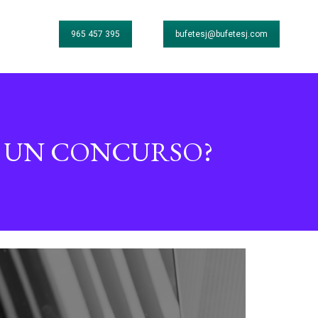
965 457 395
bufetesj@bufetesj.com
N UN CONCURSO?