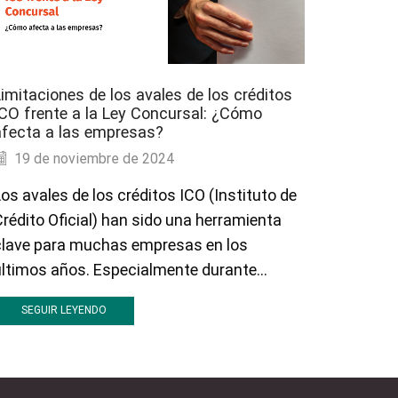
imitaciones de los avales de los créditos
Crédito
ICO frente a la Ley Concursal: ¿Cómo
reestru
afecta a las empresas?
importa
19 de noviembre de 2024
18 de
os avales de los créditos ICO (Instituto de
En el m
rédito Oficial) han sido una herramienta
deudas 
clave para muchas empresas en los
Cuando 
ltimos años. Especialmente durante...
dificult
busquen.
SEGUIR LEYENDO
SEGU