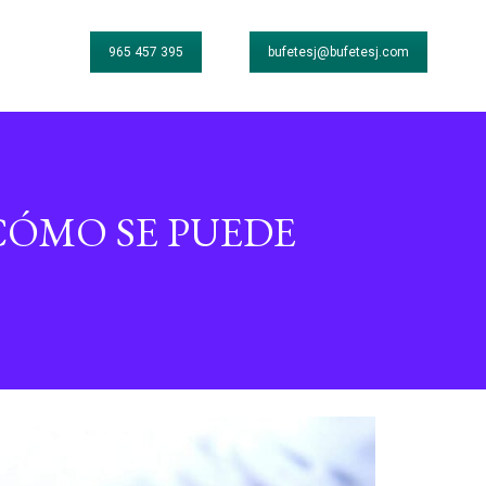
965 457 395
bufetesj@bufetesj.com
CÓMO SE PUEDE