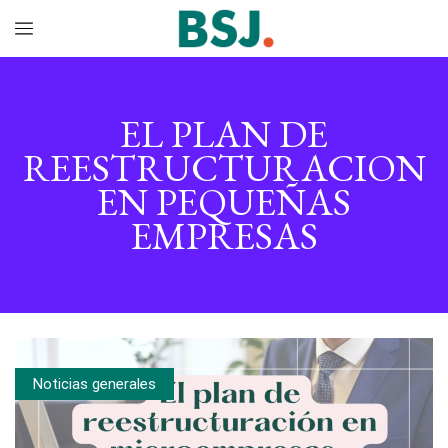
EL PLAN DE
REESTRUCTURACION
EN PEQUEÑAS
EMPRESAS
Noticias generales