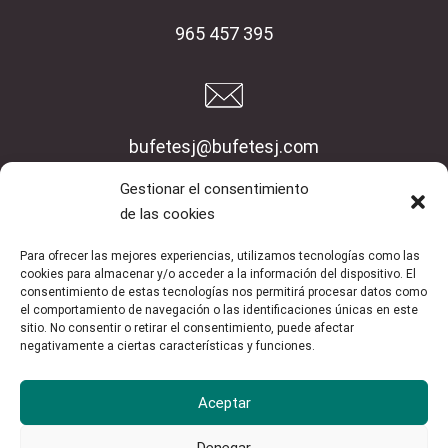
965 457 395
bufetesj@bufetesj.com
Gestionar el consentimiento
Inicio
de las cookies
Empresa
Para ofrecer las mejores experiencias, utilizamos tecnologías como las
Servicios
cookies para almacenar y/o acceder a la información del dispositivo. El
Blog
consentimiento de estas tecnologías nos permitirá procesar datos como
el comportamiento de navegación o las identificaciones únicas en este
Contacto
sitio. No consentir o retirar el consentimiento, puede afectar
negativamente a ciertas características y funciones.
Aviso Legal
Aceptar
Política de privacidad
Política de cookies
Denegar